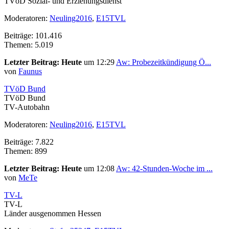
TVöD Sozial- und Erziehungsdienst
Moderatoren:
Neuling2016
,
E15TVL
Beiträge: 101.416
Themen: 5.019
Letzter Beitrag:
Heute
um 12:29
Aw: Probezeitkündigung Ö...
von
Faunus
TVöD Bund
TVöD Bund
TV-Autobahn
Moderatoren:
Neuling2016
,
E15TVL
Beiträge: 7.822
Themen: 899
Letzter Beitrag:
Heute
um 12:08
Aw: 42-Stunden-Woche im ...
von
MeTe
TV-L
TV-L
Länder ausgenommen Hessen