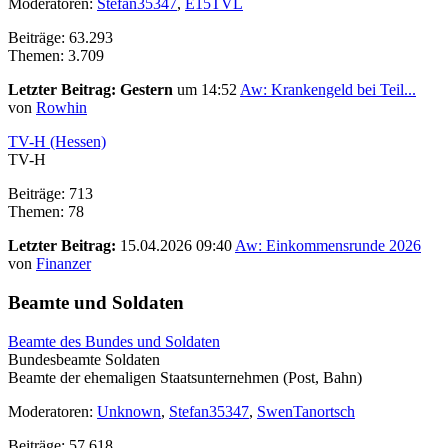
Moderatoren:
Stefan35347
,
E15TVL
Beiträge: 63.293
Themen: 3.709
Letzter Beitrag:
Gestern
um 14:52
Aw: Krankengeld bei Teil...
von
Rowhin
TV-H (Hessen)
TV-H
Beiträge: 713
Themen: 78
Letzter Beitrag:
15.04.2026 09:40
Aw: Einkommensrunde 2026
von
Finanzer
Beamte und Soldaten
Beamte des Bundes und Soldaten
Bundesbeamte Soldaten
Beamte der ehemaligen Staatsunternehmen (Post, Bahn)
Moderatoren:
Unknown
,
Stefan35347
,
SwenTanortsch
Beiträge: 57.618