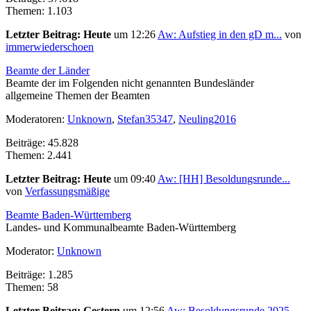
Themen: 1.103
Letzter Beitrag:
Heute
um 12:26
Aw: Aufstieg in den gD m...
von
immerwiederschoen
Beamte der Länder
Beamte der im Folgenden nicht genannten Bundesländer
allgemeine Themen der Beamten
Moderatoren:
Unknown
,
Stefan35347
,
Neuling2016
Beiträge: 45.828
Themen: 2.441
Letzter Beitrag:
Heute
um 09:40
Aw: [HH] Besoldungsrunde...
von
Verfassungsmäßige
Beamte Baden-Württemberg
Landes- und Kommunalbeamte Baden-Württemberg
Moderator:
Unknown
Beiträge: 1.285
Themen: 58
Letzter Beitrag:
Gestern
um 12:56
Aw: Besoldungsrunde 2025...