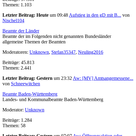
Themen: 1.103
Letzter Beitrag:
Heute
um 09:48
Aufstieg in den gD mit B...
von
Nischel104
Beamte der Länder
Beamte der im Folgenden nicht genannten Bundesländer
allgemeine Themen der Beamten
Moderatoren:
Unknown
,
Stefan35347
,
Neuling2016
Beiträge: 45.813
Themen: 2.441
Letzter Beitrag:
Gestern
um 23:32
Aw: [MV] Amtsangemessene...
von
Schneewitchen
Beamte Baden-Württemberg
Landes- und Kommunalbeamte Baden-Württemberg
Moderator:
Unknown
Beiträge: 1.284
Themen: 58
Letzter Beitrag:
Gestern
um 07:07
Aw: Öffnungsaktion oder ...