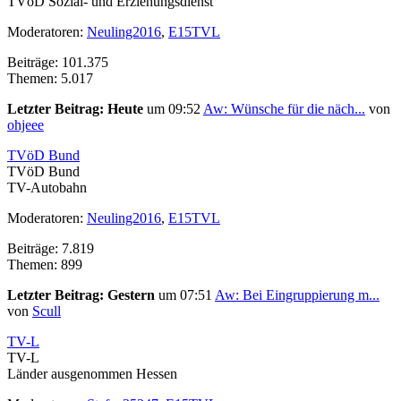
TVöD Sozial- und Erziehungsdienst
Moderatoren:
Neuling2016
,
E15TVL
Beiträge: 101.375
Themen: 5.017
Letzter Beitrag:
Heute
um 09:52
Aw: Wünsche für die näch...
von
ohjeee
TVöD Bund
TVöD Bund
TV-Autobahn
Moderatoren:
Neuling2016
,
E15TVL
Beiträge: 7.819
Themen: 899
Letzter Beitrag:
Gestern
um 07:51
Aw: Bei Eingruppierung m...
von
Scull
TV-L
TV-L
Länder ausgenommen Hessen