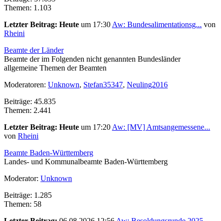
Themen: 1.103
Letzter Beitrag:
Heute
um 17:30
Aw: Bundesalimentationsg...
von
Rheini
Beamte der Länder
Beamte der im Folgenden nicht genannten Bundesländer
allgemeine Themen der Beamten
Moderatoren:
Unknown
,
Stefan35347
,
Neuling2016
Beiträge: 45.835
Themen: 2.441
Letzter Beitrag:
Heute
um 17:20
Aw: [MV] Amtsangemessene...
von
Rheini
Beamte Baden-Württemberg
Landes- und Kommunalbeamte Baden-Württemberg
Moderator:
Unknown
Beiträge: 1.285
Themen: 58
Letzter Beitrag:
06.08.2026 12:56
Aw: Besoldungsrunde 2025...