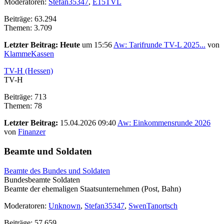
Moderatoren:
Stefan35347
,
E15TVL
Beiträge: 63.294
Themen: 3.709
Letzter Beitrag:
Heute
um 15:56
Aw: Tarifrunde TV-L 2025...
von
KlammeKassen
TV-H (Hessen)
TV-H
Beiträge: 713
Themen: 78
Letzter Beitrag:
15.04.2026 09:40
Aw: Einkommensrunde 2026
von
Finanzer
Beamte und Soldaten
Beamte des Bundes und Soldaten
Bundesbeamte Soldaten
Beamte der ehemaligen Staatsunternehmen (Post, Bahn)
Moderatoren:
Unknown
,
Stefan35347
,
SwenTanortsch
Beiträge: 57.659