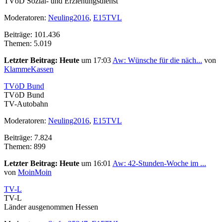
TVöD Sozial- und Erziehungsdienst
Moderatoren:
Neuling2016
,
E15TVL
Beiträge: 101.436
Themen: 5.019
Letzter Beitrag:
Heute
um 17:03
Aw: Wünsche für die näch...
von
KlammeKassen
TVöD Bund
TVöD Bund
TV-Autobahn
Moderatoren:
Neuling2016
,
E15TVL
Beiträge: 7.824
Themen: 899
Letzter Beitrag:
Heute
um 16:01
Aw: 42-Stunden-Woche im ...
von
MoinMoin
TV-L
TV-L
Länder ausgenommen Hessen