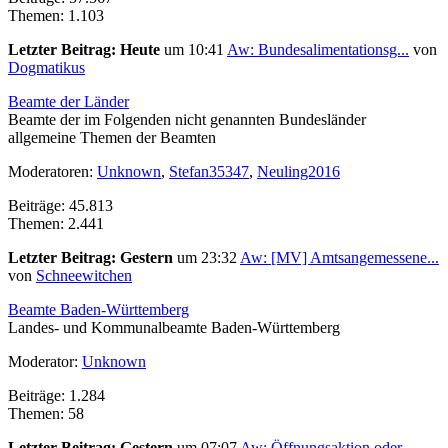
Themen: 1.103
Letzter Beitrag:
Heute
um 10:41
Aw: Bundesalimentationsg...
von
Dogmatikus
Beamte der Länder
Beamte der im Folgenden nicht genannten Bundesländer
allgemeine Themen der Beamten
Moderatoren:
Unknown
,
Stefan35347
,
Neuling2016
Beiträge: 45.813
Themen: 2.441
Letzter Beitrag:
Gestern
um 23:32
Aw: [MV] Amtsangemessene...
von
Schneewitchen
Beamte Baden-Württemberg
Landes- und Kommunalbeamte Baden-Württemberg
Moderator:
Unknown
Beiträge: 1.284
Themen: 58
Letzter Beitrag:
Gestern
um 07:07
Aw: Öffnungsaktion oder ...