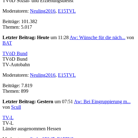
TVöD Sozial- und Erziehungsdienst
Moderatoren:
Neuling2016
,
E15TVL
Beiträge: 101.382
Themen: 5.017
Letzter Beitrag:
Heute
um 11:28
Aw: Wünsche für die näch...
von
BAT
TVöD Bund
TVöD Bund
TV-Autobahn
Moderatoren:
Neuling2016
,
E15TVL
Beiträge: 7.819
Themen: 899
Letzter Beitrag:
Gestern
um 07:51
Aw: Bei Eingruppierung m...
von
Scull
TV-L
TV-L
Länder ausgenommen Hessen