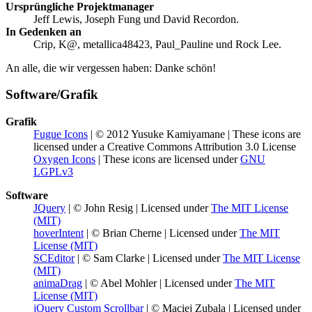
Ursprüngliche Projektmanager
Jeff Lewis, Joseph Fung und David Recordon.
In Gedenken an
Crip, K@, metallica48423, Paul_Pauline und Rock Lee.
An alle, die wir vergessen haben: Danke schön!
Software/Grafik
Grafik
Fugue Icons
| © 2012 Yusuke Kamiyamane | These icons are
licensed under a Creative Commons Attribution 3.0 License
Oxygen Icons
| These icons are licensed under
GNU
LGPLv3
Software
JQuery
| © John Resig | Licensed under
The MIT License
(MIT)
hoverIntent
| © Brian Cherne | Licensed under
The MIT
License (MIT)
SCEditor
| © Sam Clarke | Licensed under
The MIT License
(MIT)
animaDrag
| © Abel Mohler | Licensed under
The MIT
License (MIT)
jQuery Custom Scrollbar
| © Maciej Zubala | Licensed under