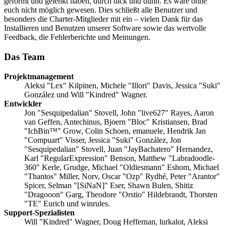
geformt und gelenkt haben, durch dick und dünn. Es wäre ohne
euch nicht möglich gewesen. Dies schließt alle Benutzer und
besonders die Charter-Mitglieder mit ein – vielen Dank für das
Installieren und Benutzen unserer Software sowie das wertvolle
Feedback, die Fehlerberichte und Meinungen.
Das Team
Projektmanagement
Aleksi "Lex" Kilpinen, Michele "Illori" Davis, Jessica "Suki"
González und Will "Kindred" Wagner.
Entwickler
Jon "Sesquipedalian" Stovell, John "live627" Rayes, Aaron
van Geffen, Antechinus, Bjoern "Bloc" Kristiansen, Brad
"IchBin™" Grow, Colin Schoen, emanuele, Hendrik Jan
"Compuart" Visser, Jessica "Suki" González, Jon
"Sesquipedalian" Stovell, Juan "JayBachatero" Hernandez,
Karl "RegularExpression" Benson, Matthew "Labradoodle-
360" Kerle, Grudge, Michael "Oldiesmann" Eshom, Michael
"Thantos" Miller, Norv, Oscar "Ozp" Rydhé, Peter "Arantor"
Spicer, Selman "[SiNaN]" Eser, Shawn Bulen, Shitiz
"Dragooon" Garg, Theodore "Orstio" Hildebrandt, Thorsten
"TE" Eurich und winrules.
Support-Spezialisten
Will "Kindred" Wagner, Doug Heffernan, lurkalot, Aleksi