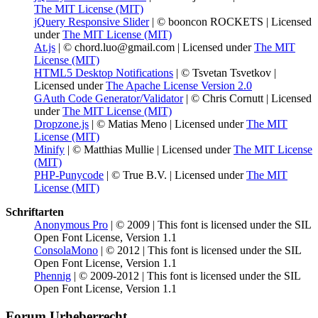
The MIT License (MIT)
jQuery Responsive Slider
| © booncon ROCKETS | Licensed
under
The MIT License (MIT)
At.js
| © chord.luo@gmail.com | Licensed under
The MIT
License (MIT)
HTML5 Desktop Notifications
| © Tsvetan Tsvetkov |
Licensed under
The Apache License Version 2.0
GAuth Code Generator/Validator
| © Chris Cornutt | Licensed
under
The MIT License (MIT)
Dropzone.js
| © Matias Meno | Licensed under
The MIT
License (MIT)
Minify
| © Matthias Mullie | Licensed under
The MIT License
(MIT)
PHP-Punycode
| © True B.V. | Licensed under
The MIT
License (MIT)
Schriftarten
Anonymous Pro
| © 2009 | This font is licensed under the SIL
Open Font License, Version 1.1
ConsolaMono
| © 2012 | This font is licensed under the SIL
Open Font License, Version 1.1
Phennig
| © 2009-2012 | This font is licensed under the SIL
Open Font License, Version 1.1
Forum Urheberrecht