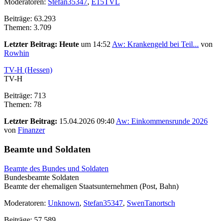
Moderatoren:
Stefan35347
,
E15TVL
Beiträge: 63.293
Themen: 3.709
Letzter Beitrag:
Heute
um 14:52
Aw: Krankengeld bei Teil...
von
Rowhin
TV-H (Hessen)
TV-H
Beiträge: 713
Themen: 78
Letzter Beitrag:
15.04.2026 09:40
Aw: Einkommensrunde 2026
von
Finanzer
Beamte und Soldaten
Beamte des Bundes und Soldaten
Bundesbeamte Soldaten
Beamte der ehemaligen Staatsunternehmen (Post, Bahn)
Moderatoren:
Unknown
,
Stefan35347
,
SwenTanortsch
Beiträge: 57.589