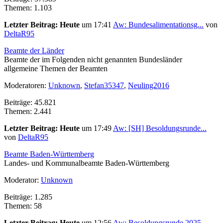
Themen: 1.103
Letzter Beitrag:
Heute
um 17:41
Aw: Bundesalimentationsg...
von
DeltaR95
Beamte der Länder
Beamte der im Folgenden nicht genannten Bundesländer
allgemeine Themen der Beamten
Moderatoren:
Unknown
,
Stefan35347
,
Neuling2016
Beiträge: 45.821
Themen: 2.441
Letzter Beitrag:
Heute
um 17:49
Aw: [SH] Besoldungsrunde...
von
DeltaR95
Beamte Baden-Württemberg
Landes- und Kommunalbeamte Baden-Württemberg
Moderator:
Unknown
Beiträge: 1.285
Themen: 58
Letzter Beitrag:
Heute
um 12:56
Aw: Besoldungsrunde 2025...