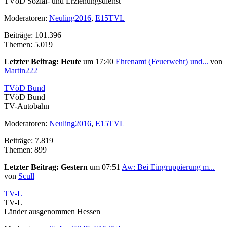
TVöD Sozial- und Erziehungsdienst
Moderatoren:
Neuling2016
,
E15TVL
Beiträge: 101.396
Themen: 5.019
Letzter Beitrag:
Heute
um 17:40
Ehrenamt (Feuerwehr) und...
von
Martin222
TVöD Bund
TVöD Bund
TV-Autobahn
Moderatoren:
Neuling2016
,
E15TVL
Beiträge: 7.819
Themen: 899
Letzter Beitrag:
Gestern
um 07:51
Aw: Bei Eingruppierung m...
von
Scull
TV-L
TV-L
Länder ausgenommen Hessen