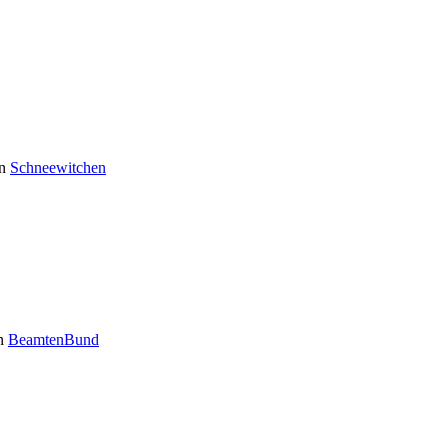
n
Schneewitchen
n
BeamtenBund