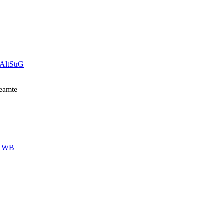
AltStrG
Beamte
NWB