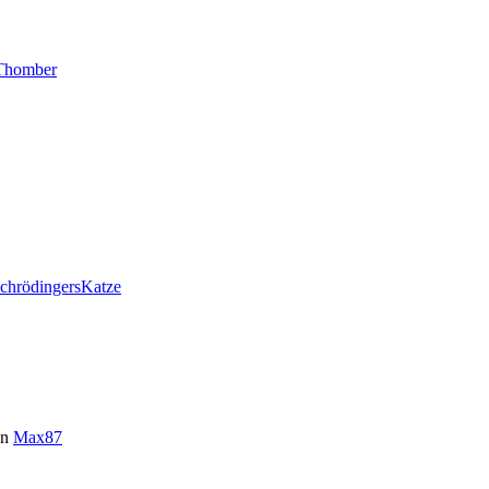
Thomber
chrödingersKatze
on
Max87