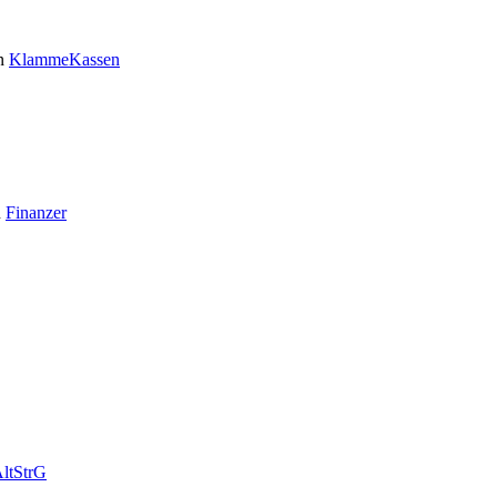
n
KlammeKassen
n
Finanzer
ltStrG