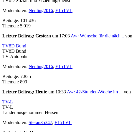
TVöD Sozial- und Erziehungsdienst
Moderatoren:
Neuling2016
,
E15TVL
Beiträge: 101.436
Themen: 5.019
Letzter Beitrag:
Gestern
um 17:03
Aw: Wünsche für die näch...
vo
TVöD Bund
TVöD Bund
TV-Autobahn
Moderatoren:
Neuling2016
,
E15TVL
Beiträge: 7.825
Themen: 899
Letzter Beitrag:
Heute
um 10:33
Aw: 42-Stunden-Woche im ...
von
TV-L
TV-L
Länder ausgenommen Hessen
Moderatoren:
Stefan35347
,
E15TVL