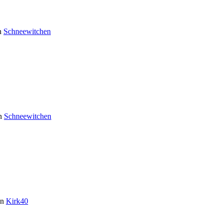
n
Schneewitchen
n
Schneewitchen
on
Kirk40