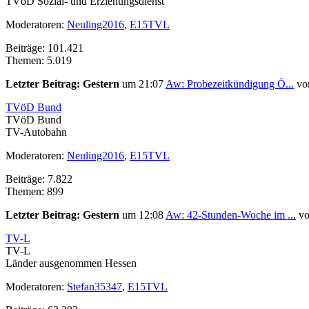
TVöD Sozial- und Erziehungsdienst
Moderatoren:
Neuling2016
,
E15TVL
Beiträge: 101.421
Themen: 5.019
Letzter Beitrag:
Gestern
um 21:07
Aw: Probezeitkündigung Ö...
vo
TVöD Bund
TVöD Bund
TV-Autobahn
Moderatoren:
Neuling2016
,
E15TVL
Beiträge: 7.822
Themen: 899
Letzter Beitrag:
Gestern
um 12:08
Aw: 42-Stunden-Woche im ...
v
TV-L
TV-L
Länder ausgenommen Hessen
Moderatoren:
Stefan35347
,
E15TVL