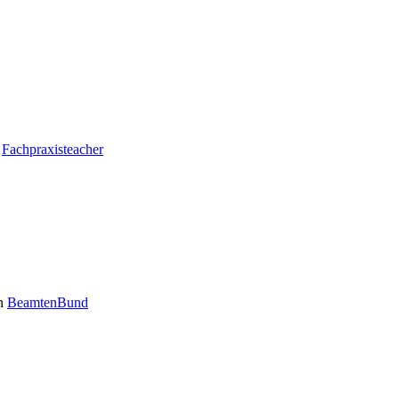
n
Fachpraxisteacher
n
BeamtenBund