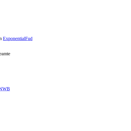
n
ExponentialFud
Beamte
NWB