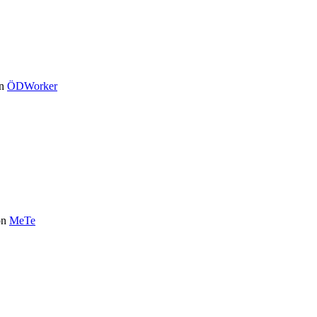
n
ÖDWorker
on
MeTe