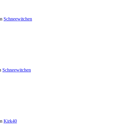
on
Schneewitchen
n
Schneewitchen
on
Kirk40