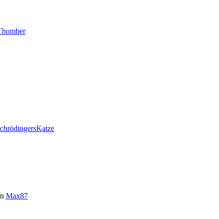
Thomber
chrödingersKatze
on
Max87