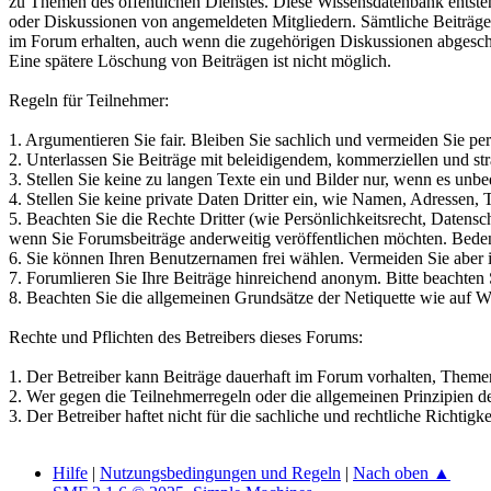
zu Themen des öffentlichen Dienstes. Diese Wissensdatenbank entste
oder Diskussionen von angemeldeten Mitgliedern. Sämtliche Beiträge
im Forum erhalten, auch wenn die zugehörigen Diskussionen abgesch
Eine spätere Löschung von Beiträgen ist nicht möglich.
Regeln für Teilnehmer:
1. Argumentieren Sie fair. Bleiben Sie sachlich und vermeiden Sie per
2. Unterlassen Sie Beiträge mit beleidigendem, kommerziellen und str
3. Stellen Sie keine zu langen Texte ein und Bilder nur, wenn es unbed
4. Stellen Sie keine private Daten Dritter ein, wie Namen, Adressen
5. Beachten Sie die Rechte Dritter (wie Persönlichkeitsrecht, Datens
wenn Sie Forumsbeiträge anderweitig veröffentlichen möchten. Bedenke
6. Sie können Ihren Benutzernamen frei wählen. Vermeiden Sie aber 
7. Forumlieren Sie Ihre Beiträge hinreichend anonym. Bitte beachten 
8. Beachten Sie die allgemeinen Grundsätze der Netiquette wie auf W
Rechte und Pflichten des Betreibers dieses Forums:
1. Der Betreiber kann Beiträge dauerhaft im Forum vorhalten, Themen
2. Wer gegen die Teilnehmerregeln oder die allgemeinen Prinzipien d
3. Der Betreiber haftet nicht für die sachliche und rechtliche Richti
Hilfe
|
Nutzungsbedingungen und Regeln
|
Nach oben ▲