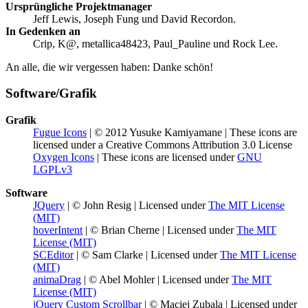
Ursprüngliche Projektmanager
Jeff Lewis, Joseph Fung und David Recordon.
In Gedenken an
Crip, K@, metallica48423, Paul_Pauline und Rock Lee.
An alle, die wir vergessen haben: Danke schön!
Software/Grafik
Grafik
Fugue Icons
| © 2012 Yusuke Kamiyamane | These icons are
licensed under a Creative Commons Attribution 3.0 License
Oxygen Icons
| These icons are licensed under
GNU
LGPLv3
Software
JQuery
| © John Resig | Licensed under
The MIT License
(MIT)
hoverIntent
| © Brian Cherne | Licensed under
The MIT
License (MIT)
SCEditor
| © Sam Clarke | Licensed under
The MIT License
(MIT)
animaDrag
| © Abel Mohler | Licensed under
The MIT
License (MIT)
jQuery Custom Scrollbar
| © Maciej Zubala | Licensed under