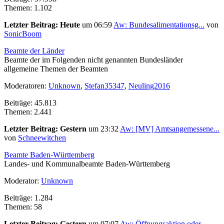
Themen: 1.102
Letzter Beitrag:
Heute
um 06:59
Aw: Bundesalimentationsg...
von
SonicBoom
Beamte der Länder
Beamte der im Folgenden nicht genannten Bundesländer
allgemeine Themen der Beamten
Moderatoren:
Unknown
,
Stefan35347
,
Neuling2016
Beiträge: 45.813
Themen: 2.441
Letzter Beitrag:
Gestern
um 23:32
Aw: [MV] Amtsangemessene...
von
Schneewitchen
Beamte Baden-Württemberg
Landes- und Kommunalbeamte Baden-Württemberg
Moderator:
Unknown
Beiträge: 1.284
Themen: 58
Letzter Beitrag:
Gestern
um 07:07
Aw: Öffnungsaktion oder ...