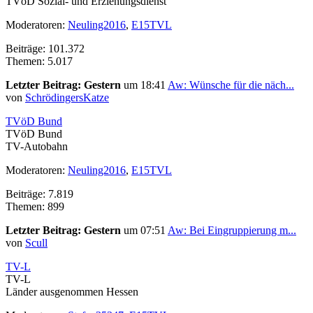
TVöD Sozial- und Erziehungsdienst
Moderatoren:
Neuling2016
,
E15TVL
Beiträge: 101.372
Themen: 5.017
Letzter Beitrag:
Gestern
um 18:41
Aw: Wünsche für die näch...
von
SchrödingersKatze
TVöD Bund
TVöD Bund
TV-Autobahn
Moderatoren:
Neuling2016
,
E15TVL
Beiträge: 7.819
Themen: 899
Letzter Beitrag:
Gestern
um 07:51
Aw: Bei Eingruppierung m...
von
Scull
TV-L
TV-L
Länder ausgenommen Hessen