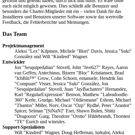
geformt und gelenkt haben, durch dick und dünn. Es wäre ohne
euch nicht möglich gewesen. Dies schließt alle Benutzer und
besonders die Charter-Mitglieder mit ein – vielen Dank für das
Installieren und Benutzen unserer Software sowie das wertvolle
Feedback, die Fehlerberichte und Meinungen.
Das Team
Projektmanagement
Aleksi "Lex" Kilpinen, Michele "Illori" Davis, Jessica "Suki"
González und Will "Kindred" Wagner.
Entwickler
Jon "Sesquipedalian" Stovell, John "live627" Rayes, Aaron
van Geffen, Antechinus, Bjoern "Bloc" Kristiansen, Brad
"IchBin™" Grow, Colin Schoen, emanuele, Hendrik Jan
"Compuart" Visser, Jessica "Suki" González, Jon
"Sesquipedalian" Stovell, Juan "JayBachatero" Hernandez,
Karl "RegularExpression" Benson, Matthew "Labradoodle-
360" Kerle, Grudge, Michael "Oldiesmann" Eshom, Michael
"Thantos" Miller, Norv, Oscar "Ozp" Rydhé, Peter "Arantor"
Spicer, Selman "[SiNaN]" Eser, Shawn Bulen, Shitiz
"Dragooon" Garg, Theodore "Orstio" Hildebrandt, Thorsten
"TE" Eurich und winrules.
Support-Spezialisten
Will "Kindred" Wagner, Doug Heffernan, lurkalot, Aleksi