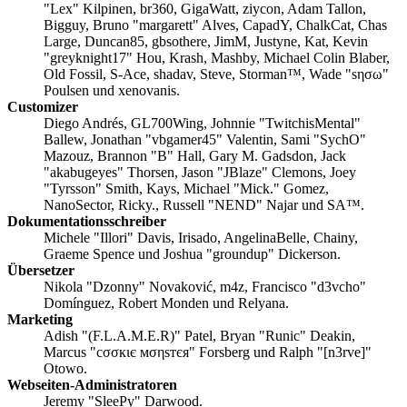
"Lex" Kilpinen, br360, GigaWatt, ziycon, Adam Tallon,
Bigguy, Bruno "margarett" Alves, CapadY, ChalkCat, Chas
Large, Duncan85, gbsothere, JimM, Justyne, Kat, Kevin
"greyknight17" Hou, Krash, Mashby, Michael Colin Blaber,
Old Fossil, S-Ace, shadav, Steve, Storman™, Wade "sησω"
Poulsen und xenovanis.
Customizer
Diego Andrés, GL700Wing, Johnnie "TwitchisMental"
Ballew, Jonathan "vbgamer45" Valentin, Sami "SychO"
Mazouz, Brannon "B" Hall, Gary M. Gadsdon, Jack
"akabugeyes" Thorsen, Jason "JBlaze" Clemons, Joey
"Tyrsson" Smith, Kays, Michael "Mick." Gomez,
NanoSector, Ricky., Russell "NEND" Najar und SA™.
Dokumentationsschreiber
Michele "Illori" Davis, Irisado, AngelinaBelle, Chainy,
Graeme Spence und Joshua "groundup" Dickerson.
Übersetzer
Nikola "Dzonny" Novaković, m4z, Francisco "d3vcho"
Domínguez, Robert Monden und Relyana.
Marketing
Adish "(F.L.A.M.E.R)" Patel, Bryan "Runic" Deakin,
Marcus "cσσкιє мσηѕтєя" Forsberg und Ralph "[n3rve]"
Otowo.
Webseiten-Administratoren
Jeremy "SleePy" Darwood.