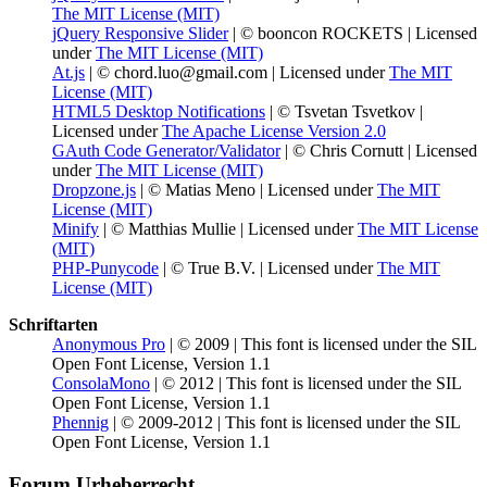
The MIT License (MIT)
jQuery Responsive Slider
| © booncon ROCKETS | Licensed
under
The MIT License (MIT)
At.js
| © chord.luo@gmail.com | Licensed under
The MIT
License (MIT)
HTML5 Desktop Notifications
| © Tsvetan Tsvetkov |
Licensed under
The Apache License Version 2.0
GAuth Code Generator/Validator
| © Chris Cornutt | Licensed
under
The MIT License (MIT)
Dropzone.js
| © Matias Meno | Licensed under
The MIT
License (MIT)
Minify
| © Matthias Mullie | Licensed under
The MIT License
(MIT)
PHP-Punycode
| © True B.V. | Licensed under
The MIT
License (MIT)
Schriftarten
Anonymous Pro
| © 2009 | This font is licensed under the SIL
Open Font License, Version 1.1
ConsolaMono
| © 2012 | This font is licensed under the SIL
Open Font License, Version 1.1
Phennig
| © 2009-2012 | This font is licensed under the SIL
Open Font License, Version 1.1
Forum Urheberrecht