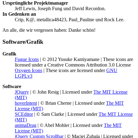
Ursprüngliche Projektmanager
Jeff Lewis, Joseph Fung und David Recordon.
In Gedenken an
Crip, K@, metallica48423, Paul_Pauline und Rock Lee.
An alle, die wir vergessen haben: Danke schön!
Software/Grafik
Grafik
Fugue Icons
| © 2012 Yusuke Kamiyamane | These icons are
licensed under a Creative Commons Attribution 3.0 License
Oxygen Icons
| These icons are licensed under
GNU
LGPLv3
Software
JQuery
| © John Resig | Licensed under
The MIT License
(MIT)
hoverIntent
| © Brian Cherne | Licensed under
The MIT
License (MIT)
SCEditor
| © Sam Clarke | Licensed under
The MIT License
(MIT)
animaDrag
| © Abel Mohler | Licensed under
The MIT
License (MIT)
jQuery Custom Scrollbar
| © Maciej Zubala | Licensed under