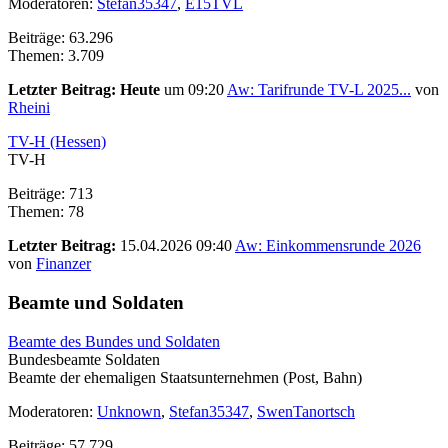
Moderatoren:
Stefan35347
,
E15TVL
Beiträge: 63.296
Themen: 3.709
Letzter Beitrag:
Heute
um 09:20
Aw: Tarifrunde TV-L 2025...
von
Rheini
TV-H (Hessen)
TV-H
Beiträge: 713
Themen: 78
Letzter Beitrag:
15.04.2026 09:40
Aw: Einkommensrunde 2026
von
Finanzer
Beamte und Soldaten
Beamte des Bundes und Soldaten
Bundesbeamte Soldaten
Beamte der ehemaligen Staatsunternehmen (Post, Bahn)
Moderatoren:
Unknown
,
Stefan35347
,
SwenTanortsch
Beiträge: 57.729