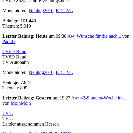
TVöD Sozial- und Erziehungsdienst
Moderatoren:
Neuling2016
,
E15TVL
Beiträge: 101.446
Themen: 5.019
Letzter Beitrag:
Heute
um 09:38
Aw: Wünsche für die näch...
von
Pädi07
TVöD Bund
TVöD Bund
TV-Autobahn
Moderatoren:
Neuling2016
,
E15TVL
Beiträge: 7.827
Themen: 899
Letzter Beitrag:
Gestern
um 19:27
Aw: 42-Stunden-Woche im ...
von
MoinMoin
TV-L
TV-L
Länder ausgenommen Hessen