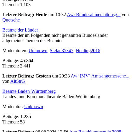
Themen: 1.103
Letzter Beitrag:
Heute
um 10:32
Aw: Bundesalimentationsg...
von
Quetsche
Beamte der Länder
Beamte der im Folgenden nicht genannten Bundesländer
allgemeine Themen der Beamten
Moderatoren:
Unknown
,
Stefan35347
,
Neuling2016
Beiträge: 45.864
Themen: 2.441
Letzter Beitrag:
Gestern
um 20:33
Aw: [MV] Amtsangemessene...
von
AltStrG
Beamte Baden-Württemberg
Landes- und Kommunalbeamte Baden-Württemberg
Moderator:
Unknown
Beiträge: 1.285
Themen: 58
Letzter Beitrag:
06.08.2026 12:56
Aw: Besoldungsrunde 2025...