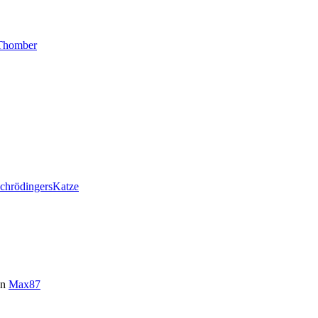
Thomber
chrödingersKatze
on
Max87