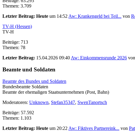
Beiträge: 63.293
Themen: 3.709
Letzter Beitrag:
Heute
um 14:52
Aw: Krankengeld bei Teil...
von
R
TV-H (Hessen)
TV-H
Beiträge: 713
Themen: 78
Letzter Beitrag:
15.04.2026 09:40
Aw: Einkommensrunde 2026
vo
Beamte und Soldaten
Beamte des Bundes und Soldaten
Bundesbeamte Soldaten
Beamte der ehemaligen Staatsunternehmen (Post, Bahn)
Moderatoren:
Unknown
,
Stefan35347
,
SwenTanortsch
Beiträge: 57.592
Themen: 1.103
Letzter Beitrag:
Heute
um 20:22
Aw: Fiktives Partnereink...
von
Pat