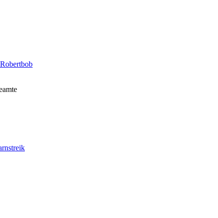
Robertbob
Beamte
rnstreik