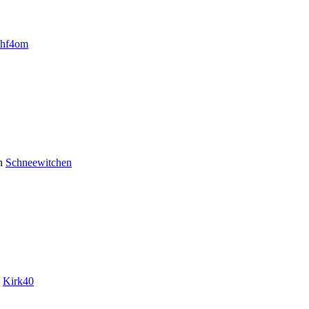
hf4om
n
Schneewitchen
n
Kirk40