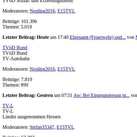
TVöD Sozial- und Erziehungsdienst
Moderatoren:
Neuling2016
,
E15TVL
Beiträge: 101.396
Themen: 5.019
Letzter Beitrag:
Heute
um 17:40
Ehrenamt (Feuerwehr) und...
von
TVöD Bund
TVöD Bund
TV-Autobahn
Moderatoren:
Neuling2016
,
E15TVL
Beiträge: 7.819
Themen: 899
Letzter Beitrag:
Gestern
um 07:51
Aw: Bei Eingruppierung m...
vo
TV-L
TV-L
Länder ausgenommen Hessen
Moderatoren:
Stefan35347
,
E15TVL