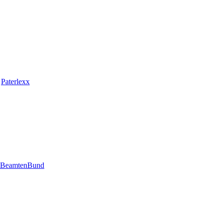
n
Paterlexx
BeamtenBund