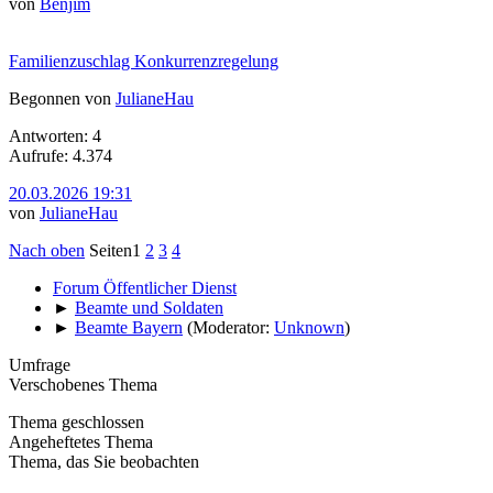
von
Benjim
Familienzuschlag Konkurrenzregelung
Begonnen von
JulianeHau
Antworten: 4
Aufrufe: 4.374
20.03.2026 19:31
von
JulianeHau
Nach oben
Seiten
1
2
3
4
Forum Öffentlicher Dienst
►
Beamte und Soldaten
►
Beamte Bayern
(Moderator:
Unknown
)
Umfrage
Verschobenes Thema
Thema geschlossen
Angeheftetes Thema
Thema, das Sie beobachten