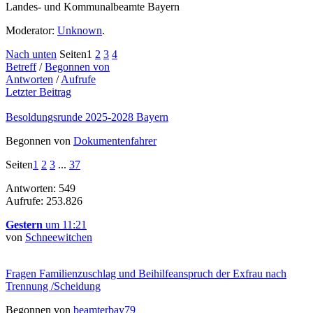
Landes- und Kommunalbeamte Bayern
Moderator:
Unknown
.
Nach unten
Seiten
1
2
3
4
Betreff
/
Begonnen von
Antworten
/
Aufrufe
Letzter Beitrag
Besoldungsrunde 2025-2028 Bayern
Begonnen von
Dokumentenfahrer
Seiten
1
2
3
...
37
Antworten: 549
Aufrufe: 253.826
Gestern
um 11:21
von
Schneewitchen
Fragen Familienzuschlag und Beihilfeanspruch der Exfrau nach
Trennung /Scheidung
Begonnen von
beamterbay79