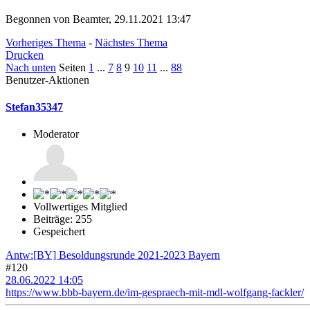
Begonnen von Beamter, 29.11.2021 13:47
Vorheriges Thema
-
Nächstes Thema
Drucken
Nach unten
Seiten
1
...
7
8
9
10
11
...
88
Benutzer-Aktionen
Stefan35347
Moderator
Vollwertiges Mitglied
Beiträge: 255
Gespeichert
Antw:[BY] Besoldungsrunde 2021-2023 Bayern
#120
28.06.2022 14:05
https://www.bbb-bayern.de/im-gespraech-mit-mdl-wolfgang-fackler/