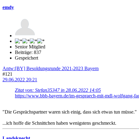
emdy
Senior Mitglied
Beiträge: 837
Gespeichert
Antw:[BY] Besoldungsrunde 2021-2023 Bayern
#121
29.06.2022 20:21
Zitat von: Stefan35347 in 28.06.2022 14:05
https://www.bbb-bayern.de/im-gespraech-mit-mdl-wolfgang-fac
"Die Gesprächspartner waren sich einig, dass sich etwas tun müsse."
...ich hoffe die Schnittchen haben wenigstens geschmeckt.
Landsknecht