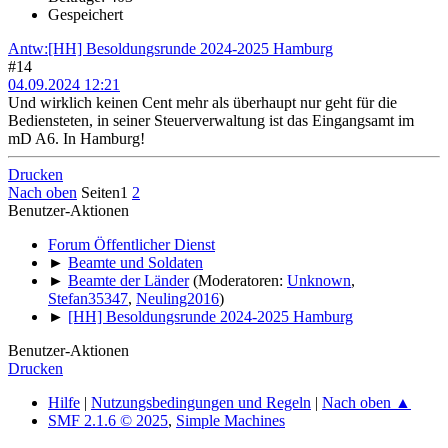
Gespeichert
Antw:[HH] Besoldungsrunde 2024-2025 Hamburg
#14
04.09.2024 12:21
Und wirklich keinen Cent mehr als überhaupt nur geht für die
Bediensteten, in seiner Steuerverwaltung ist das Eingangsamt im
mD A6. In Hamburg!
Drucken
Nach oben
Seiten
1
2
Benutzer-Aktionen
Forum Öffentlicher Dienst
►
Beamte und Soldaten
►
Beamte der Länder
(Moderatoren:
Unknown
,
Stefan35347
,
Neuling2016
)
►
[HH] Besoldungsrunde 2024-2025 Hamburg
Benutzer-Aktionen
Drucken
Hilfe
|
Nutzungsbedingungen und Regeln
|
Nach oben ▲
SMF 2.1.6 © 2025
,
Simple Machines