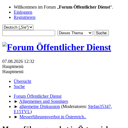
Willkommen im Forum „
Forum Öffentlicher Dienst
“.
Einloggen
Registrieren
07.08.2026 12:32
Hauptmenü
Hauptmenü
Übersicht
Suche
Forum Öffentlicher Dienst
►
Allgemeines und Sonstiges
►
allgemeine Diskussion
(Moderatoren:
Stefan35347
,
E15TVL
)
►
Messerführungsverbot in Österreich..