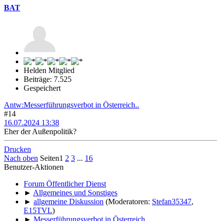
BAT
Helden Mitglied
Beiträge: 7.525
Gespeichert
Antw:Messerführungsverbot in Österreich..
#14
16.07.2024 13:38
Eher der Außenpolitik?
Drucken
Nach oben
Seiten
1
2
3
...
16
Benutzer-Aktionen
Forum Öffentlicher Dienst
►
Allgemeines und Sonstiges
►
allgemeine Diskussion
(Moderatoren:
Stefan35347
,
E15TVL
)
►
Messerführungsverbot in Österreich..