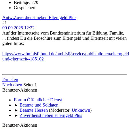
Beiträge: 279
Gespeichert
Antw:Zuverdienst neben Elterngeld Plus
#1
09.09.2025 12:22
Auf der Internetseite vom Bundesministerium für Bildung, Familie,
... findest Du die Broschüre zum Elterngeld und Elternzeit mit vielen
guten Infos:
https://www.bmbfsfj.bund.de/bmbfsfj/service/publikationen/elterngeld
und-elternzeit--185102
Drucken
Nach oben
Seiten
1
Benutzer-Aktionen
Forum Öffentlicher Dienst
►
Beamte und Soldaten
►
Beamte Hessen
(Moderator:
Unknown
)
►
Zuverdienst neben Elterngeld Plus
Benutzer-Aktionen