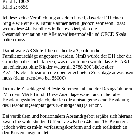
Kind 1: 1092€
Kind 2: 655€
Ich lese keine Verpflichtung aus dem Urteil, dass der DH einen
Single wie eine 4K Familie alimentieren, jedoch sehr wohl, dass
wenn diese 4K Familie wirklich existiert, sich die
Gesamtalimentation am Alleinverdienermodell und OECD Skala
halten muss.
Damit wäre A3 Stufe 1 bereits heute aA, sofern die
Familienzuschläge angepasst werden. NmB würde der DH aber die
Grundgehälter nicht kürzen, was dazu führen würde das z.B. A3/1
unverheiratet ohne Kinder weiterhin 2788,20€ bliebe aber
A3/1 4K eben linear um die oben errechneten Zuschläge anwachsen
muss (dann irgendwo bei 5600€).
Denn die Zuschläge sind feste Summen anhand der Bezugsfaktoren
iVm dem MÄE Bund. Diese Zuschläge wären auch über alle
Besoldungsstufen gleich, da sich die amtsangemessene Besoldung
des Besoldungsempfängers (Grundgehalt) ja erhöht.
Bei vertikalem und horizontalem Abstandsgebot ergäbe sich hieraus
zwar eine wahnsinnige Differenz zwischen 4K und 1K Beamter -
jedoch wäre es mMn verfassungskonform und auch realistisch an
den Kosten ausgerichtet.