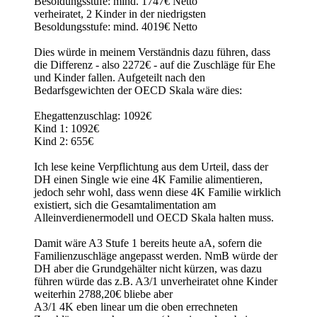
Besoldungsstufe: mind. 1747€ Netto
verheiratet, 2 Kinder in der niedrigsten
Besoldungsstufe: mind. 4019€ Netto
Dies würde in meinem Verständnis dazu führen, dass
die Differenz - also 2272€ - auf die Zuschläge für Ehe
und Kinder fallen. Aufgeteilt nach den
Bedarfsgewichten der OECD Skala wäre dies:
Ehegattenzuschlag: 1092€
Kind 1: 1092€
Kind 2: 655€
Ich lese keine Verpflichtung aus dem Urteil, dass der
DH einen Single wie eine 4K Familie alimentieren,
jedoch sehr wohl, dass wenn diese 4K Familie wirklich
existiert, sich die Gesamtalimentation am
Alleinverdienermodell und OECD Skala halten muss.
Damit wäre A3 Stufe 1 bereits heute aA, sofern die
Familienzuschläge angepasst werden. NmB würde der
DH aber die Grundgehälter nicht kürzen, was dazu
führen würde das z.B. A3/1 unverheiratet ohne Kinder
weiterhin 2788,20€ bliebe aber
A3/1 4K eben linear um die oben errechneten