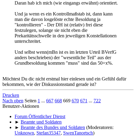
Daran hab ich mich (wie eingangs erwähnt) orientiert.
Und ja wenn es ein Kontrollmaßstab ist, dann kann
man die davon losgelöste echte Besoldung ja
"kontrollieren" - Der DH ist (relativ) frei diese
festzulegen, solange sie nicht eben die
Prekaritätsschwelle in den jeweiligen Konstellationen
unterschreitet.
Und selbst wenn(mBn ist es im letzten Urteil BVerfG
anders beschrieben) der "wesentliche Teil" aus der
Grundbesoldung kommen "muss" sind das 50+x%.
Möchtest Du dic nicht erstmal hier einlesen und ein Gefühl dafür
bekommen, wie der Diskussionsstand gerade ist?
Drucken
Nach oben
Seiten
1
...
667
668
669
670
671
...
722
Benutzer-Aktionen
Forum Öffentlicher Dienst
►
Beamte und Soldaten
►
Beamte des Bundes und Soldaten
(Moderatoren:
Unknown
,
Stefan35347
,
SwenTanortsch
)