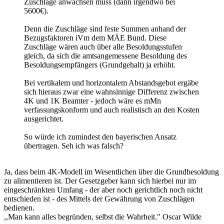
Zuschläge anwachsen muss (dann irgendwo bei
5600€).
Denn die Zuschläge sind feste Summen anhand der
Bezugsfaktoren iVm dem MÄE Bund. Diese
Zuschläge wären auch über alle Besoldungsstufen
gleich, da sich die amtsangemessene Besoldung des
Besoldungsempfängers (Grundgehalt) ja erhöht.
Bei vertikalem und horizontalem Abstandsgebot ergäbe
sich hieraus zwar eine wahnsinnige Differenz zwischen
4K und 1K Beamter - jedoch wäre es mMn
verfassungskonform und auch realistisch an den Kosten
ausgerichtet.
So würde ich zumindest den bayerischen Ansatz
übertragen. Seh ich was falsch?
Ja, dass beim 4K-Modell im Wesentlichen über die Grundbesoldung
zu alimentieren ist. Der Gesetzgeber kann sich hierbei nur im
eingeschränkten Umfang - der aber noch gerichtlich noch nicht
entschieden ist - des Mittels der Gewährung von Zuschlägen
bedienen.
,,Man kann alles begründen, selbst die Wahrheit." Oscar Wilde