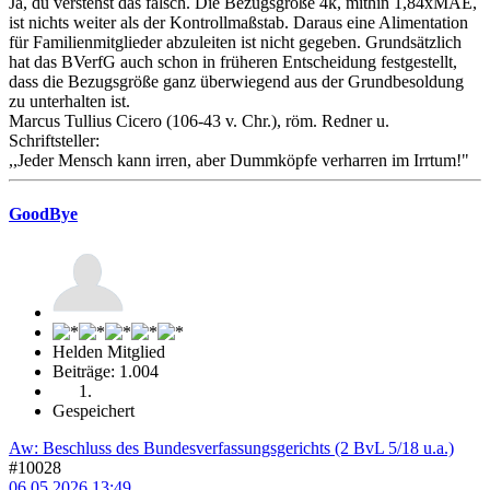
Ja, du verstehst das falsch. Die Bezugsgröße 4k, mithin 1,84xMÄE,
ist nichts weiter als der Kontrollmaßstab. Daraus eine Alimentation
für Familienmitglieder abzuleiten ist nicht gegeben. Grundsätzlich
hat das BVerfG auch schon in früheren Entscheidung festgestellt,
dass die Bezugsgröße ganz überwiegend aus der Grundbesoldung
zu unterhalten ist.
Marcus Tullius Cicero (106-43 v. Chr.), röm. Redner u.
Schriftsteller:
,,Jeder Mensch kann irren, aber Dummköpfe verharren im Irrtum!"
GoodBye
Helden Mitglied
Beiträge: 1.004
Gespeichert
Aw: Beschluss des Bundesverfassungsgerichts (2 BvL 5/18 u.a.)
#10028
06.05.2026 13:49