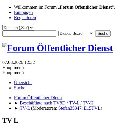
Willkommen im Forum „
Forum Öffentlicher Dienst
“.
Einloggen
Registrieren
07.08.2026 12:32
Hauptmenü
Hauptmenü
Übersicht
Suche
Forum Öffentlicher Dienst
►
Beschäftigte nach TVöD / TV-L / TV-H
►
TV-L
(Moderatoren:
Stefan35347
,
E15TVL
)
TV-L