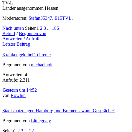
TV-L
Länder ausgenommen Hessen
Moderatoren:
Stefan35347
,
E15TVL
.
Nach unten
Seiten
1
2
3
...
186
Betreff
/
Begonnen von
Antworten
/
Aufrufe
Letzter Beitrag
Krankengeld bei Teilrente
Begonnen von
michaelholt
Antworten: 4
Aufrufe: 2.311
Gestern
um 14:52
von
Rowhin
Stadtstaatzulagen Hamburg und Bremen - wann Gespräche?
Begonnen von
Littlegoaty
Seiten
1
2
3
...
22