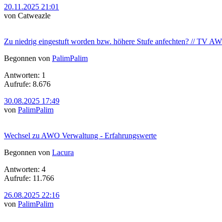
20.11.2025 21:01
von Catweazle
Zu niedrig eingestuft worden bzw. höhere Stufe anfechten? // TV
Begonnen von
PalimPalim
Antworten: 1
Aufrufe: 8.676
30.08.2025 17:49
von
PalimPalim
Wechsel zu AWO Verwaltung - Erfahrungswerte
Begonnen von
Lacura
Antworten: 4
Aufrufe: 11.766
26.08.2025 22:16
von
PalimPalim