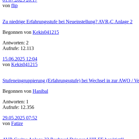
von
flip
Zu niedrige Erfahrungsstufe bei Neueinstellung? AVR-C Anlage 2
Begonnen von
Kekis041215
Antworten: 2
Aufrufe: 12.113
15.06.2025 12:04
von
Kekis041215
Stufeneingruppierung (Erfahrungsstufe) bei Wechsel in zur AWO / V
Begonnen von
Hanibal
Antworten: 1
Aufrufe: 12.356
29.05.2025 07:52
von
Fatize