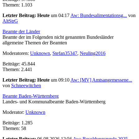
Themen: 1.103
Letzter Beitrag:
Heute
um 04:17
Aw: Bundesalimentationsg...
von
AltStrG
Beamte der Länder
Beamte der im Folgenden nicht genannten Bundesländer
allgemeine Themen der Beamten
Moderatoren:
Unknown
,
Stefan35347
,
Neuling2016
Beiträge: 45.844
Themen: 2.441
Letzter Beitrag:
Heute
um 09:10
Aw: [MV] Amtsangemessene...
von
Schneewitchen
Beamte Baden-Württemberg
Landes- und Kommunalbeamte Baden-Württemberg
Moderator:
Unknown
Beiträge: 1.285
Themen: 58
Letzter Beitrag:
06.08.2026 12:56
Aw: Besoldungsrunde 2025...