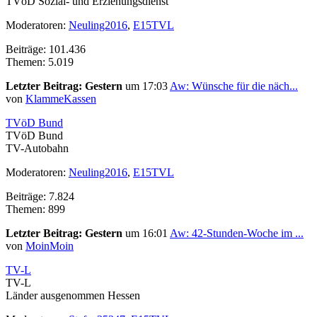
TVöD Sozial- und Erziehungsdienst
Moderatoren:
Neuling2016
,
E15TVL
Beiträge: 101.436
Themen: 5.019
Letzter Beitrag:
Gestern
um 17:03
Aw: Wünsche für die näch...
von
KlammeKassen
TVöD Bund
TVöD Bund
TV-Autobahn
Moderatoren:
Neuling2016
,
E15TVL
Beiträge: 7.824
Themen: 899
Letzter Beitrag:
Gestern
um 16:01
Aw: 42-Stunden-Woche im ...
von
MoinMoin
TV-L
TV-L
Länder ausgenommen Hessen