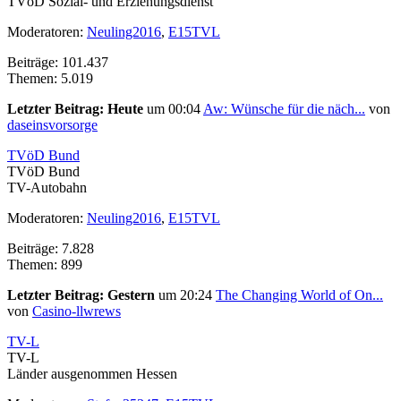
TVöD Sozial- und Erziehungsdienst
Moderatoren:
Neuling2016
,
E15TVL
Beiträge: 101.437
Themen: 5.019
Letzter Beitrag:
Heute
um 00:04
Aw: Wünsche für die näch...
von
daseinsvorsorge
TVöD Bund
TVöD Bund
TV-Autobahn
Moderatoren:
Neuling2016
,
E15TVL
Beiträge: 7.828
Themen: 899
Letzter Beitrag:
Gestern
um 20:24
The Changing World of On...
von
Casino-llwrews
TV-L
TV-L
Länder ausgenommen Hessen