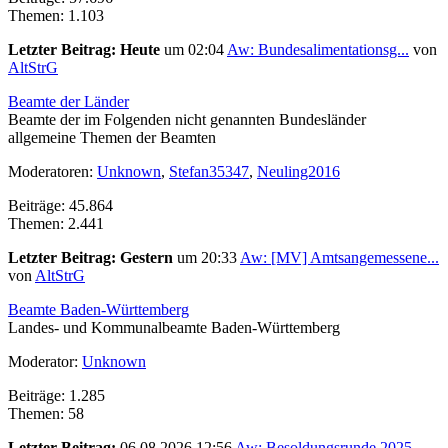
Themen: 1.103
Letzter Beitrag:
Heute
um 02:04
Aw: Bundesalimentationsg...
von
AltStrG
Beamte der Länder
Beamte der im Folgenden nicht genannten Bundesländer
allgemeine Themen der Beamten
Moderatoren:
Unknown
,
Stefan35347
,
Neuling2016
Beiträge: 45.864
Themen: 2.441
Letzter Beitrag:
Gestern
um 20:33
Aw: [MV] Amtsangemessene...
von
AltStrG
Beamte Baden-Württemberg
Landes- und Kommunalbeamte Baden-Württemberg
Moderator:
Unknown
Beiträge: 1.285
Themen: 58
Letzter Beitrag:
06.08.2026 12:56
Aw: Besoldungsrunde 2025...