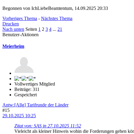
Begonnen von IchLiebeBeamtentum, 14.09.2025 20:33
Vorheriges Thema
-
Nächstes Thema
Drucken
Nach unten
Seiten
1
2
3
4
...
21
Benutzer-Aktionen
Meierheim
Vollwertiges Mitglied
Beiträge: 311
Gespeichert
Antw:[Allg] Tarifrunde der Länder
#15
29.10.2025 10:25
Zitat von: SAS in 27.10.2025 11:52
Vieleicht als kleiner Hinweis wohin die Forderungen gehen kö