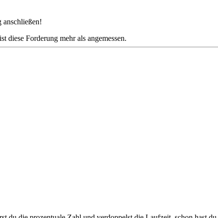
g anschließen!
st diese Forderung mehr als angemessen.
st du die prozentuale Zahl und verdoppelst die Laufzeit, schon hast d