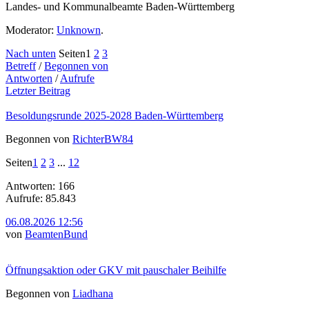
Landes- und Kommunalbeamte Baden-Württemberg
Moderator:
Unknown
.
Nach unten
Seiten
1
2
3
Betreff
/
Begonnen von
Antworten
/
Aufrufe
Letzter Beitrag
Besoldungsrunde 2025-2028 Baden-Württemberg
Begonnen von
RichterBW84
Seiten
1
2
3
...
12
Antworten: 166
Aufrufe: 85.843
06.08.2026 12:56
von
BeamtenBund
Öffnungsaktion oder GKV mit pauschaler Beihilfe
Begonnen von
Liadhana