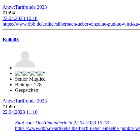
Antw:Tarifrunde 2023
#1594
22.04.2023 10:18
https://www.dbb.de/artikel/silberbach-ueber-einzelne-punkte-wird-zu-
Rollo83
Senior Mitglied
Beiträge: 578
Gespeichert
Antw:Tarifrunde 2023
#1595
22.04.2023 11:10
Zitat von: DerAlimentierte in 22.04.2023 10:18
https://www.dbb.de/artikel/silberbach-ueber-einzelne-punkte-w