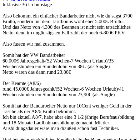
Inklusive 36 Urlaubstage.
Also bekommt ein einfacher Bandarbeiter nicht wie du sagst 3700
Brutto, sondern mit dem Tarifbonus wohl eher 5.000€ Brutto.
Und das Netto von 4.300 des Beamten ist nicht sein tatsächliches
Netto, denn im ungünstigsten Fall zahlt der noch 6-800€ PKV.
Also fassen wir mal zusammen.
Somit hat der VW Bandarbeiter
60.000€ Jahresgehalt/(52 Wochen-7 Wochen Urlaub)/35
Wochenstunden ein Stundenlohn von 38€. (als Single)
Netto wären das dann rund 23,80€
Der Beamte (A8/6)
rund 45.000€ Jahresgeahlt/(52 Wochen-6 Wochen Urlaub)/41
Wochenstunden ein Stundenlohn von 23,90€ (als Single)
Somit hat der Bandarbeiter Netto nur 10Cent weniger Geld in der
Tasche als der A8/6 Brutto bekommt.
Ich bin aktuell A8/7, habe aber eine 3 1/2 jährige Berufsausbildung
und 18 Monate Laufbahnausbildung gemacht. Mit der
Ausbildungsdauer wäre man draußen schon fast Techniker.
Und bei einer vierköpfigen Familie hätte der Bandarbeiter dann rund