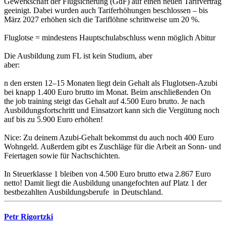
Gewerkschaft der Flugsicherung (GdF) auf einen neuen Tarifvertrag
geeinigt. Dabei wurden auch Tariferhöhungen beschlossen – bis
März 2027 erhöhen sich die Tariflöhne schrittweise um 20 %.
Fluglotse = mindestens Hauptschulabschluss wenn möglich Abitur
Die Ausbildung zum FL ist kein Studium, aber
aber:
n den ersten 12–15 Monaten liegt dein Gehalt als Fluglotsen-Azubi
bei knapp 1.400 Euro brutto im Monat. Beim anschließenden On
the job training steigt das Gehalt auf 4.500 Euro brutto. Je nach
Ausbildungsfortschritt und Einsatzort kann sich die Vergütung noch
auf bis zu 5.900 Euro erhöhen!
Nice: Zu deinem Azubi-Gehalt bekommst du auch noch 400 Euro
Wohngeld. Außerdem gibt es Zuschläge für die Arbeit an Sonn- und
Feiertagen sowie für Nachschichten.
In Steuerklasse 1 bleiben von 4.500 Euro brutto etwa 2.867 Euro
netto! Damit liegt die Ausbildung unangefochten auf Platz 1 der
bestbezahlten Ausbildungsberufe in Deutschland.
Petr Rigortzki