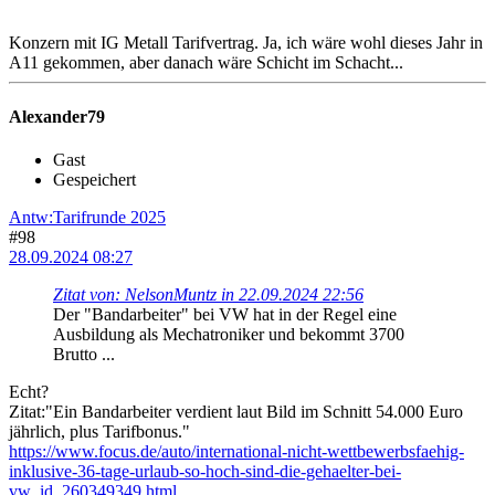
Konzern mit IG Metall Tarifvertrag. Ja, ich wäre wohl dieses Jahr in
A11 gekommen, aber danach wäre Schicht im Schacht...
Alexander79
Gast
Gespeichert
Antw:Tarifrunde 2025
#98
28.09.2024 08:27
Zitat von: NelsonMuntz in 22.09.2024 22:56
Der "Bandarbeiter" bei VW hat in der Regel eine
Ausbildung als Mechatroniker und bekommt 3700
Brutto ...
Echt?
Zitat:"Ein Bandarbeiter verdient laut Bild im Schnitt 54.000 Euro
jährlich, plus Tarifbonus."
https://www.focus.de/auto/international-nicht-wettbewerbsfaehig-
inklusive-36-tage-urlaub-so-hoch-sind-die-gehaelter-bei-
vw_id_260349349.html