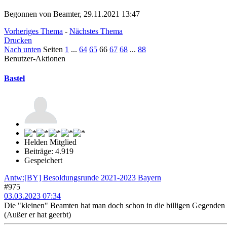
Begonnen von Beamter, 29.11.2021 13:47
Vorheriges Thema
-
Nächstes Thema
Drucken
Nach unten
Seiten
1
...
64
65
66
67
68
...
88
Benutzer-Aktionen
Bastel
Helden Mitglied
Beiträge: 4.919
Gespeichert
Antw:[BY] Besoldungsrunde 2021-2023 Bayern
#975
03.03.2023 07:34
Die "kleinen" Beamten hat man doch schon in die billigen Gegenden g
(Außer er hat geerbt)