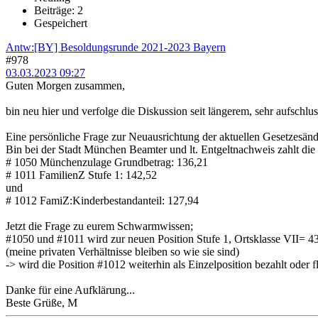
Beiträge: 2
Gespeichert
Antw:[BY] Besoldungsrunde 2021-2023 Bayern
#978
03.03.2023 09:27
Guten Morgen zusammen,
bin neu hier und verfolge die Diskussion seit längerem, sehr aufschlus
Eine persönliche Frage zur Neuausrichtung der aktuellen Gesetzesän
Bin bei der Stadt München Beamter und lt. Entgeltnachweis zahlt die 
# 1050 Münchenzulage Grundbetrag: 136,21
# 1011 FamilienZ Stufe 1: 142,52
und
# 1012 FamiZ:Kinderbestandanteil: 127,94
Jetzt die Frage zu eurem Schwarmwissen;
#1050 und #1011 wird zur neuen Position Stufe 1, Ortsklasse VII= 4
(meine privaten Verhältnisse bleiben so wie sie sind)
-> wird die Position #1012 weiterhin als Einzelposition bezahlt oder 
Danke für eine Aufklärung...
Beste Grüße, M